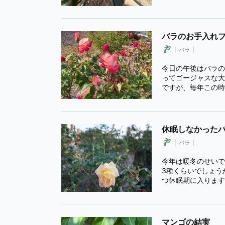
バラのお手入れ
バラ
今日の午後はバラの
ってゴージャスな大
ですが、毎年この時
休眠しなかった
バラ
今年は暖冬のせいで
3種くらいでしょう
つ休眠期に入ります
マンゴの結実