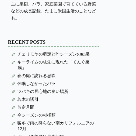
主に果樹、バラ、家庭菜園で育てている野菜
などの成長記録。たまに米国生活のことなど
も。
RECENT POSTS
チェリモヤの剪定と昨シーズンの結果
キーライムの枝先に現れた「てんぐ巣
病」
春の庭に訪れる息吹
休眠しなかったバラ
ツバキの居心地の良い場所
若木の誘引
剪定月間
今シーズンの柑橘類
暖冬で雨の降らない南カリフォルニアの
12月