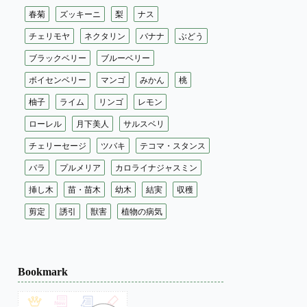
春菊
ズッキーニ
梨
ナス
チェリモヤ
ネクタリン
バナナ
ぶどう
ブラックベリー
ブルーベリー
ボイセンベリー
マンゴ
みかん
桃
柚子
ライム
リンゴ
レモン
ローレル
月下美人
サルスベリ
チェリーセージ
ツバキ
テコマ・スタンス
バラ
プルメリア
カロライナジャスミン
挿し木
苗・苗木
幼木
結実
収穫
剪定
誘引
獣害
植物の病気
Bookmark