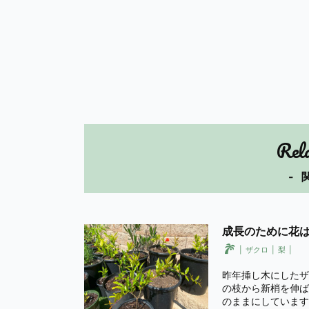
Rel
- 
成長のために花
ザクロ
梨
昨年挿し木にしたザ
の枝から新梢を伸ば
のままにしています