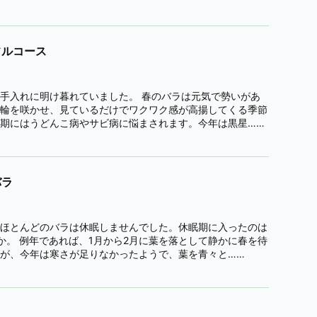
フルコース
手入れに明け暮れていました。 春のバラは元気で勢いがあ
輪を咲かせ、見ているだけでワクワク感が高揚してくる季節
期にはうどんこ病やサビ病に悩まされます。今年は黒星……
バラ
ほとんどのバラは休眠しませんでした。休眠期に入ったのは
か。 例年であれば、1月から2月に葉を落として静かに春を待
が、今年は寒さが足りなかったようで、葉を青々と……