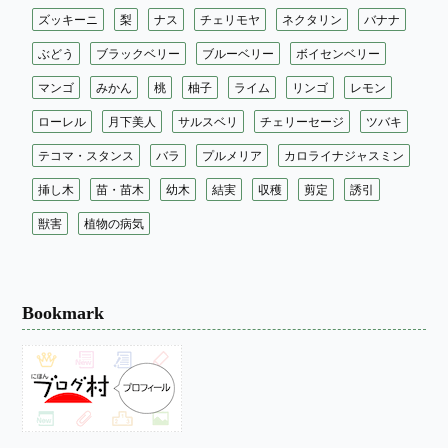
ズッキーニ
梨
ナス
チェリモヤ
ネクタリン
バナナ
ぶどう
ブラックベリー
ブルーベリー
ボイセンベリー
マンゴ
みかん
桃
柚子
ライム
リンゴ
レモン
ローレル
月下美人
サルスベリ
チェリーセージ
ツバキ
テコマ・スタンス
バラ
プルメリア
カロライナジャスミン
挿し木
苗・苗木
幼木
結実
収穫
剪定
誘引
獣害
植物の病気
Bookmark