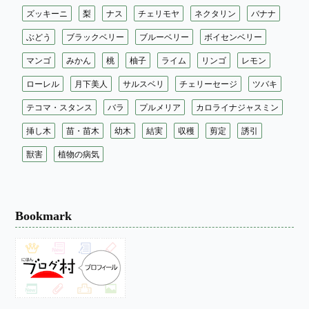
ズッキーニ
梨
ナス
チェリモヤ
ネクタリン
バナナ
ぶどう
ブラックベリー
ブルーベリー
ボイセンベリー
マンゴ
みかん
桃
柚子
ライム
リンゴ
レモン
ローレル
月下美人
サルスベリ
チェリーセージ
ツバキ
テコマ・スタンス
バラ
プルメリア
カロライナジャスミン
挿し木
苗・苗木
幼木
結実
収穫
剪定
誘引
獣害
植物の病気
Bookmark