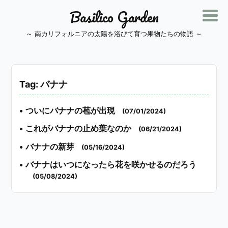
Basilico Garden
～ 南カリフォルニアの太陽を浴びて育つ果物たちの物語 ～
Tag: バナナ
•
ついにバナナの苞が出現
(07/01/2024)
•
これがバナナの止め葉なのか
(06/21/2024)
•
バナナの新芽
(05/16/2024)
•
バナナはいつになったら花を咲かせるのだろう
(05/08/2024)