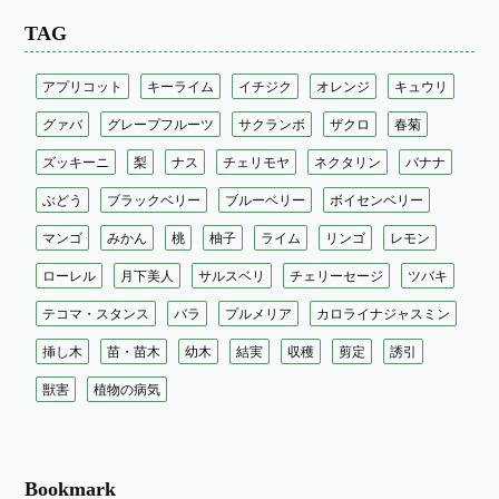
TAG
アプリコット
キーライム
イチジク
オレンジ
キュウリ
グァバ
グレープフルーツ
サクランボ
ザクロ
春菊
ズッキーニ
梨
ナス
チェリモヤ
ネクタリン
バナナ
ぶどう
ブラックベリー
ブルーベリー
ボイセンベリー
マンゴ
みかん
桃
柚子
ライム
リンゴ
レモン
ローレル
月下美人
サルスベリ
チェリーセージ
ツバキ
テコマ・スタンス
バラ
プルメリア
カロライナジャスミン
挿し木
苗・苗木
幼木
結実
収穫
剪定
誘引
獣害
植物の病気
Bookmark