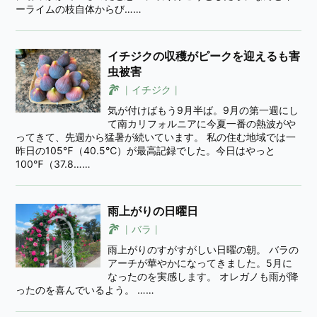
ーライムの枝自体からび……
イチジクの収穫がピークを迎えるも害
虫被害
イチジク
気が付けばもう9月半ば。9月の第一週にし
て南カリフォルニアに今夏一番の熱波がや
ってきて、先週から猛暑が続いています。 私の住む地域では一
昨日の105℉（40.5℃）が最高記録でした。今日はやっと
100℉（37.8……
雨上がりの日曜日
バラ
雨上がりのすがすがしい日曜の朝。 バラの
アーチが華やかになってきました。5月に
なったのを実感します。 オレガノも雨が降
ったのを喜んでいるよう。 ……