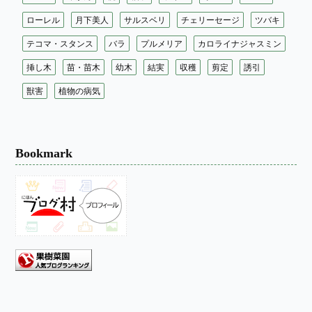
ローレル
月下美人
サルスベリ
チェリーセージ
ツバキ
テコマ・スタンス
バラ
プルメリア
カロライナジャスミン
挿し木
苗・苗木
幼木
結実
収穫
剪定
誘引
獣害
植物の病気
Bookmark