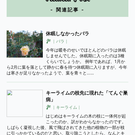
- 関連記事 -
休眠しなかったバラ
バラ
今年は暖冬のせいでほとんどのバラは休眠
しませんでした。休眠期に入ったのは3種
くらいでしょうか。 例年であれば、1月か
ら2月に葉を落として静かに春を待つ休眠期に入りますが、今年
は寒さが足りなかったようで、葉を青々と……
キーライムの枝先に現れた「てんぐ巣
病」
キーライム
はじめはキーライムの木の枝に一体何が起
こったのか、訳がわからなかったのです。
しばらく凝視した後、風で飛ばされてきた他の植物の一部が枝
に引っかかているのだと思い、取り除こうとしたら、なんとキ